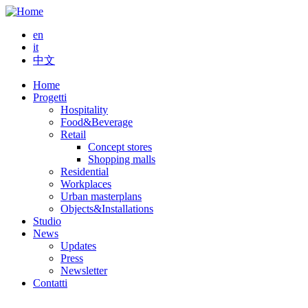
Salta
al
en
contenuto
it
principale
中文
Home
Progetti
Main
Hospitality
navigation
Food&Beverage
Retail
Concept stores
Shopping malls
Residential
Workplaces
Urban masterplans
Objects&Installations
Studio
News
Updates
Press
Newsletter
Contatti